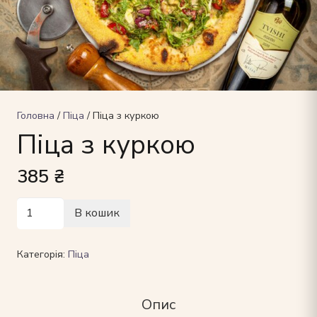
Головна
/
Піца
/ Піца з куркою
Піца з куркою
385
₴
Піца
В кошик
з
куркою
Категорія:
Піца
кількість
Опис