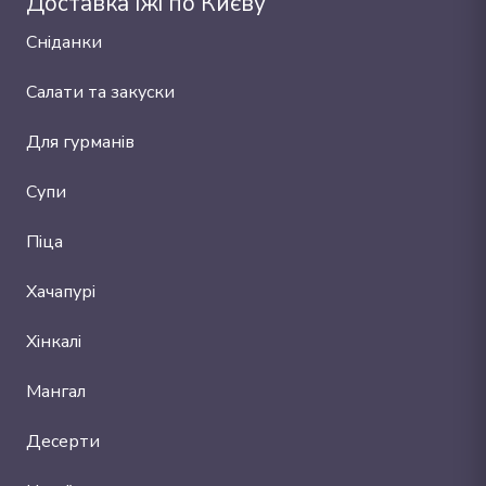
Доставка їжі по Києву
Сніданки
Салати та закуски
Для гурманів
Супи
Піца
Хачапурі
Хінкалі
Мангал
Десерти