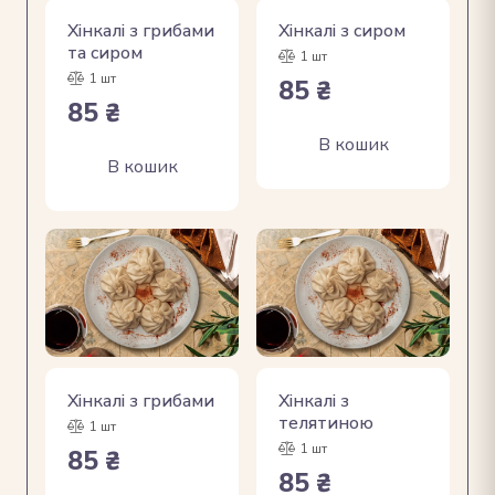
Хінкалі з грибами
Хінкалі з сиром
та сиром
1 шт
1 шт
85
₴
85
₴
В кошик
В кошик
Хінкалі з грибами
Хінкалі з
телятиною
1 шт
1 шт
85
₴
85
₴