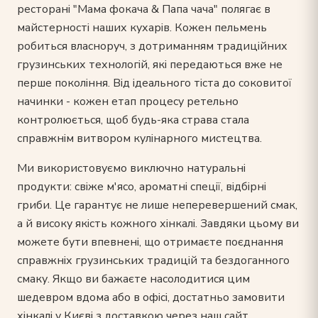
ресторані "Мама фокача & Папа чача" полягає в
майстерності наших кухарів. Кожен пельмень
робиться власноруч, з дотриманням традиційних
грузинських технологій, які передаються вже не
перше покоління. Від ідеального тіста до соковитої
начинки - кожен етап процесу ретельно
контролюється, щоб будь-яка страва стала
справжнім витвором кулінарного мистецтва.
Ми використовуємо виключно натуральні
продукти: свіже м'ясо, ароматні спеції, відбірні
гриби. Це гарантує не лише неперевершений смак,
а й високу якість кожного хінкалі. Завдяки цьому ви
можете бути впевнені, що отримаєте поєднання
справжніх грузинських традицій та бездоганного
смаку. Якщо ви бажаєте насолодитися цим
шедевром вдома або в офісі, достатньо замовити
хінкалі у Києві з доставкою через наш сайт.