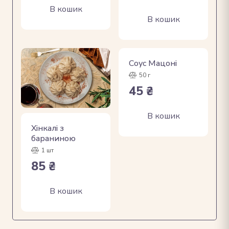
В кошик
В кошик
Соус Мацоні
50 г
45
₴
В кошик
Хінкалі з
бараниною
1 шт
85
₴
В кошик