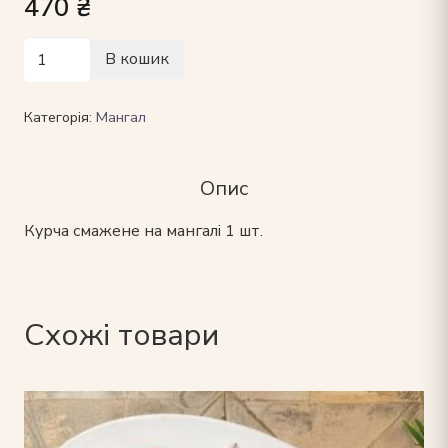
470
₴
Курча
В кошик
на
мангалі
Категорія:
Мангал
кількість
Опис
Курча смажене на мангалі 1 шт.
Схожі товари