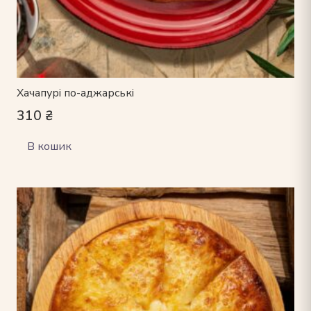
Хачапурі по-аджарські
310
₴
В кошик