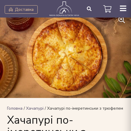
Доставка
Головна
/
Хачапурі
/ Хачапурі по-імеретинськи з трюфелем
Хачапурі по-