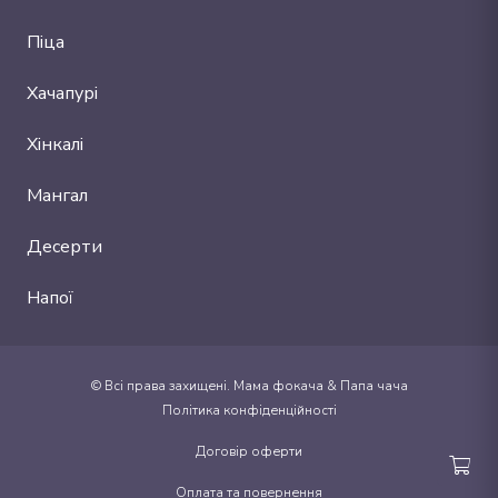
Піца
Хачапурі
Хінкалі
Мангал
Десерти
Напої
© Всі права захищені. Мама фокача & Папа чача
Політика конфіденційності
Договір оферти
Коши
Оплата та повернення