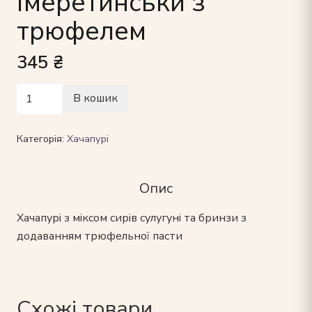
імеретинськи з
трюфелем
345
₴
Хачапурі
В кошик
по-
імеретинськи
Категорія:
Хачапурі
з
трюфелем
кількість
Опис
Хачапурі з міксом сирів сулугуні та бринзи з
додаванням трюфельної пасти
Схожі товари