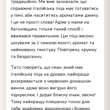
традиційної. Ми вже зазначали, що
справжня італійська піца має готуватись
у печі, аби насититись ароматами димку.
І це не прості слова! Адже у мами на
батьківщині, тільки такий спосіб і
вважався правильним. Цю піцу високо
цінували за її смакові якості, аромат та
неймовірну текстуру. Повітряну, хрумку
та бездоганну.
Тато говорить, що смак, який має
італійська
піца на дровах,
найкраще
розкривається з червоним домашнім
вином, адже воно вигідно його
підкреслює. І додає блиску очам, звісно!
Тому найкращу пляшечку точно для
тебе знайдемо, відкоркуємо і будемо