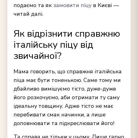
подаємо та як
замовити піцу
в Києві
—
читай далі.
Як відрізнити справжню
італійську піцу від
звичайної?
Мама говорить, що справжня
італійська
піца
має бути тоненькою. Саме тому ми
дбайливо вимішуємо тісто, дуже-дуже
його розкочуємо, аби отримати ту саму
ідеальну товщину. Адже тісто не має
перебивати смак начинки, а лише
доповнювати та підкреслювати його!
Та справа не тільки у цьому. Лише гарно