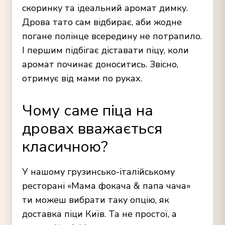
скоринку та ідеальний аромат димку.
Дрова тато сам відбирає, аби жодне
погане полінце всередину не потрапило.
І першим підбігає діставати піцу, коли
аромат починає доноситись. Звісно,
отримує від мами по руках.
Чому саме піца на
дровах вважається
класичною?
У нашому грузинсько-італійському
ресторані «Мама фокача & папа чача»
ти можеш вибрати таку опцію, як
доставка піци Київ
. Та не простої, а