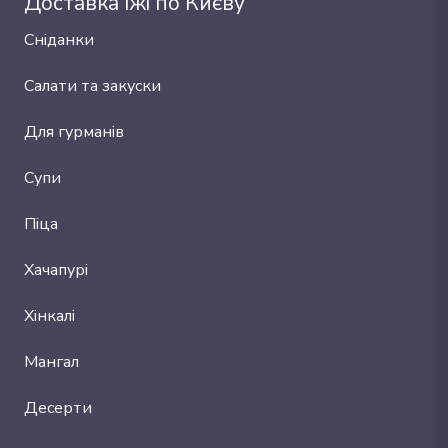
Доставка їжі по Києву
Сніданки
Салати та закуски
Для гурманів
Супи
Піца
Хачапурі
Хінкалі
Мангал
Десерти